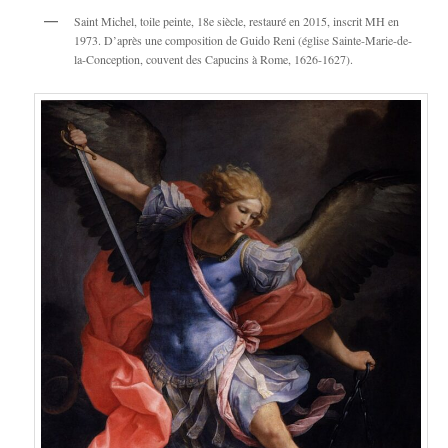
Saint Michel, toile peinte, 18e siècle, restauré en 2015, inscrit MH en
1973. D’après une composition de Guido Reni (église Sainte-Marie-de-
la-Conception, couvent des Capucins à Rome, 1626-1627).