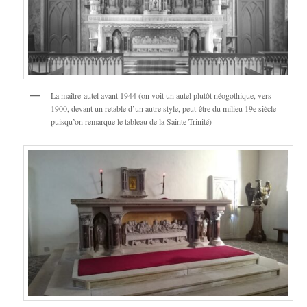
La maître-autel avant 1944 (on voit un autel plutôt néogothique, vers
1900, devant un retable d’un autre style, peut-être du milieu 19e siècle
puisqu’on remarque le tableau de la Sainte Trinité)