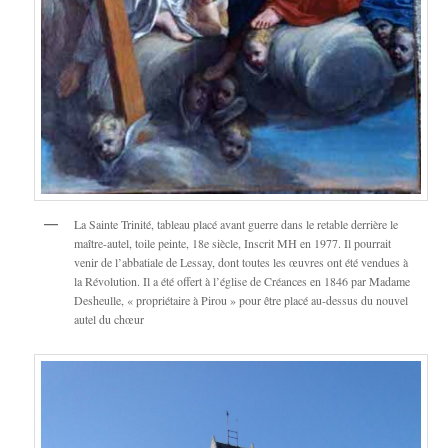
La Sainte Trinité, tableau placé avant guerre dans le retable derrière le
maître-autel, toile peinte, 18e siècle, Inscrit MH en 1977. Il pourrait
venir de l’abbatiale de Lessay, dont toutes les œuvres ont été vendues à
la Révolution. Il a été offert à l’église de Créances en 1846 par Madame
Desheulle, « propriétaire à Pirou » pour être placé au-dessus du nouvel
autel du chœur