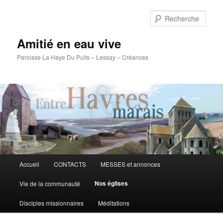
Rech
Amitié en eau vive
Paroisse La Haye Du Puits – Lessay – Créances
Menu
Accueil
CONTACTS
MESSES et annonces
Aller
principal
Nos églises
Vie de la communauté
au
Disciples missionnaires
Méditations
contenu