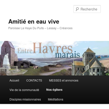
Rech
Amitié en eau vive
Paroisse La Haye Du Puits – Lessay – Créances
Menu
Accueil
CONTACTS
MESSES et annonces
Aller
principal
Nos églises
Vie de la communauté
au
Disciples missionnaires
Méditations
contenu