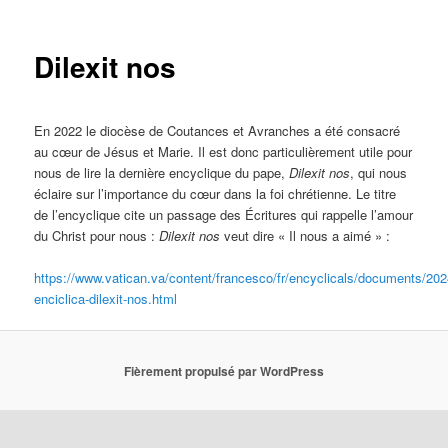
principal
Dilexit nos
En 2022 le diocèse de Coutances et Avranches a été consacré
au cœur de Jésus et Marie. Il est donc particulièrement utile pour
nous de lire la dernière encyclique du pape,
Dilexit nos
, qui nous
éclaire sur l’importance du cœur dans la foi chrétienne. Le titre
de l’encyclique cite un passage des Écritures qui rappelle l’amour
du Christ pour nous :
Dilexit nos
veut dire « Il nous a aimé » :
https://www.vatican.va/content/francesco/fr/encyclicals/documents/20
enciclica-dilexit-nos.html
Fièrement propulsé par WordPress